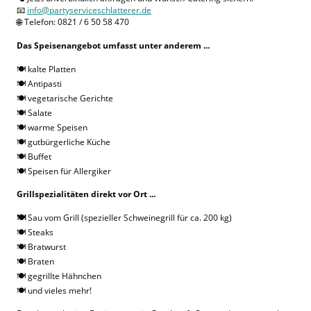
📧
info@partyserviceschlatterer.de
🌐 Telefon: 0821 / 6 50 58 470
Das Speisenangebot umfasst unter anderem ...
🍽️
kalte Platten
🍽️ Antipasti
🍽️ vegetarische Gerichte
🍽️ Salate
🍽️ warme Speisen
🍽️ gutbürgerliche Küche
🍽️ Buffet
🍽️ Speisen für Allergiker
Grillspezialitäten direkt vor Ort ...
🍽️
Sau vom Grill (spezieller Schweinegrill für ca. 200 kg)
🍽️ Steaks
🍽️ Bratwurst
🍽️ Braten
🍽️ gegrillte Hähnchen
🍽️ und vieles mehr!