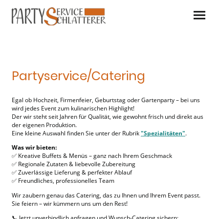
Partyservice/Catering
Egal ob Hochzeit, Firmenfeier, Geburtstag oder Gartenparty – bei uns
wird jedes Event zum kulinarischen Highlight!
Der wir steht seit Jahren für Qualität, wie gewohnt frisch und direkt aus
der eigenen Produktion.
Eine kleine Auswahl finden Sie unter der Rubrik
"Spezialitäten"
.
Was wir bieten:
✅ Kreative Buffets & Menüs – ganz nach Ihrem Geschmack
✅ Regionale Zutaten & liebevolle Zubereitung
✅ Zuverlässige Lieferung & perfekter Ablauf
✅ Freundliches, professionelles Team
Wir zaubern genau das Catering, das zu Ihnen und Ihrem Event passt.
Sie feiern – wir kümmern uns um den Rest!
📞 Jetzt unverbindlich anfragen und Wunsch-Catering sichern: